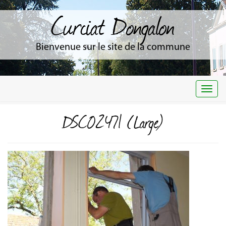
Curciat Dongalon
Bienvenue sur le site de la commune
Togg
navi
DSC02471 (Large)