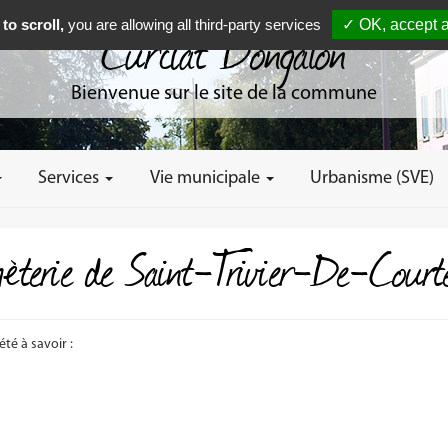
to scroll,
you are allowing all third-party services
✓ OK, accept a
Curciat Dongalon
Bienvenue sur le site de la commune
Services
Vie municipale
Urbanisme (SVE)
chèterie de Saint-Trivier-De-Court
été à savoir :