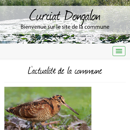
Curciat Dongalon
Bienvenue sur le site de la commune
Togg
navi
L'actualité de la commune