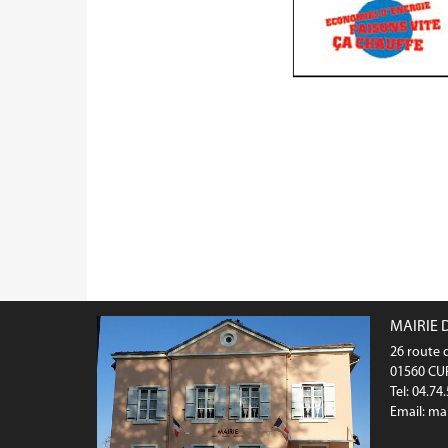
MAIRIE 
26 route d
01560 C
Tel: 04.74
Email:
mai