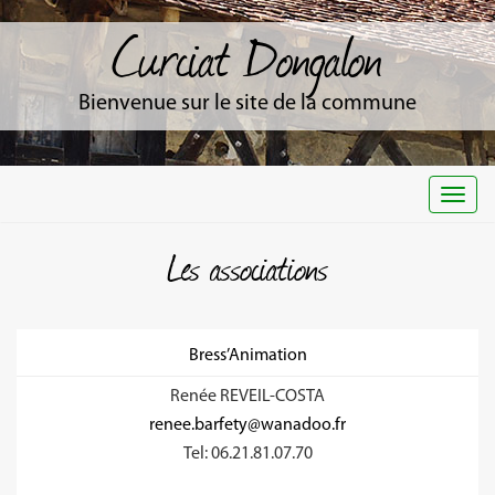
Curciat Dongalon
Bienvenue sur le site de la commune
Togg
navi
Les associations
Bress’Animation
Renée REVEIL-COSTA
renee.barfety@wanadoo.fr
Tel: 06.21.81.07.70