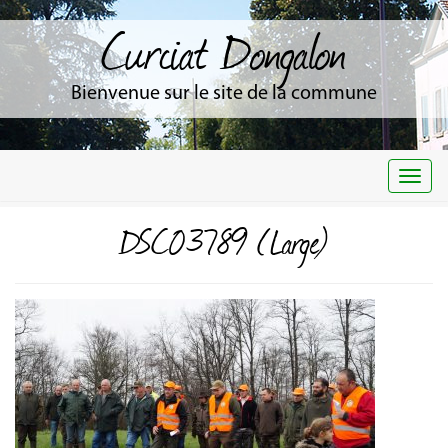
Curciat Dongalon
Bienvenue sur le site de la commune
Togg
navi
DSC03789 (Large)