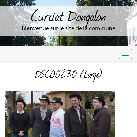
Curciat Dongalon
Bienvenue sur le site de la commune
Togg
navi
DSC00230 (Large)