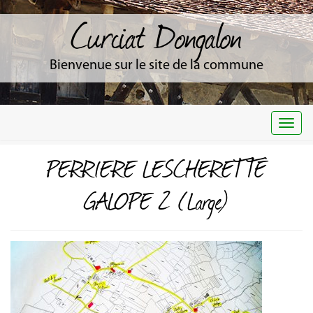
Curciat Dongalon
Bienvenue sur le site de la commune
Togg
navi
PERRIERE LESCHERETTE
GALOPE 2 (Large)