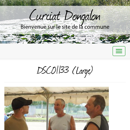
Curciat Dongalon
Bienvenue sur le site de la commune
Togg
navi
DSC01133 (Large)