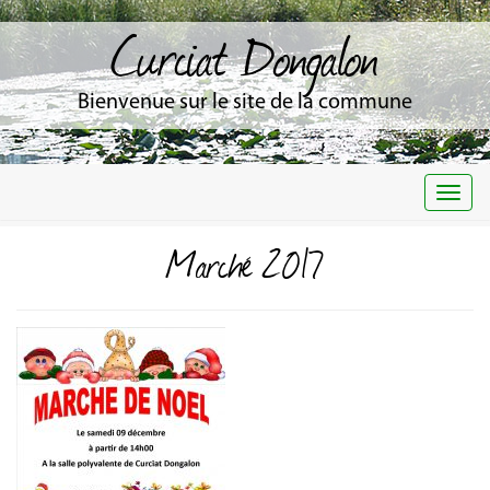
Curciat Dongalon
Bienvenue sur le site de la commune
Togg
navi
Marché 2017