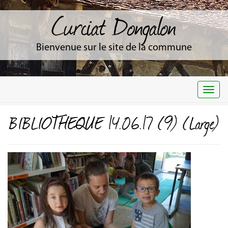
Curciat Dongalon
Bienvenue sur le site de la commune
Togg
navi
BIBLIOTHEQUE 14.06.17 (9) (Large)