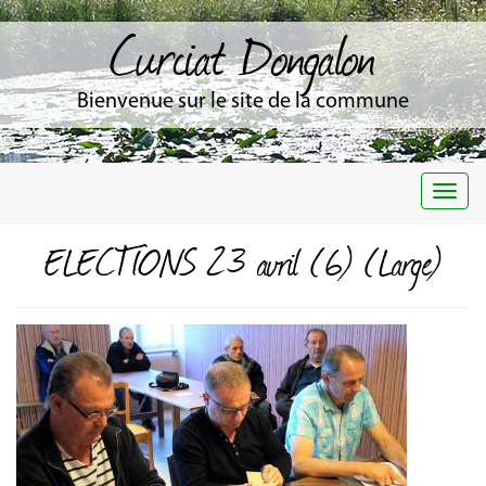
Curciat Dongalon
Bienvenue sur le site de la commune
Togg
navi
ELECTIONS 23 avril (6) (Large)