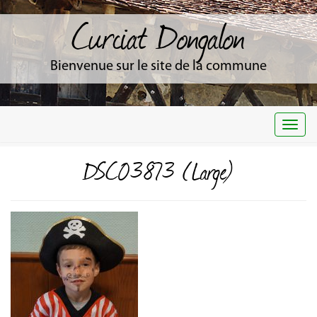
Curciat Dongalon
Bienvenue sur le site de la commune
Togg
navi
DSC03873 (Large)