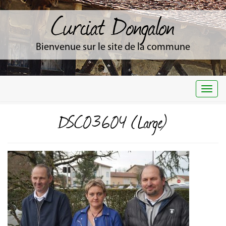
Curciat Dongalon
Bienvenue sur le site de la commune
Togg
navi
DSC03604 (Large)