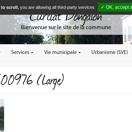
to scroll,
you are allowing all third-party services
✓ OK, accept a
Curciat Dongalon
Bienvenue sur le site de la commune
Services
Vie municipale
Urbanisme (SVE)
00976 (Large)