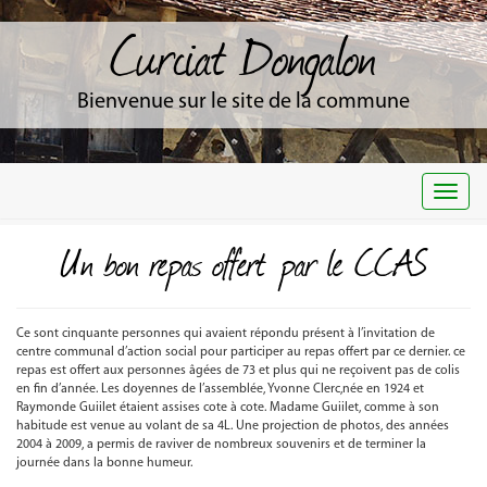
Curciat Dongalon
Bienvenue sur le site de la commune
Togg
navi
Un bon repas offert par le CCAS
Ce sont cinquante personnes qui avaient répondu présent à l’invitation de
centre communal d’action social pour participer au repas offert par ce dernier. ce
repas est offert aux personnes âgées de 73 et plus qui ne reçoivent pas de colis
en fin d’année. Les doyennes de l’assemblée, Yvonne Clerc,née en 1924 et
Raymonde Guiilet étaient assises cote à cote. Madame Guiilet, comme à son
habitude est venue au volant de sa 4L. Une projection de photos, des années
2004 à 2009, a permis de raviver de nombreux souvenirs et de terminer la
journée dans la bonne humeur.