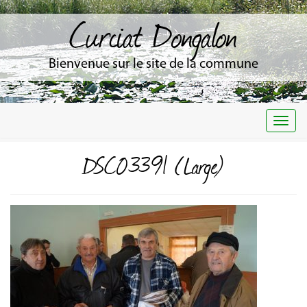
Curciat Dongalon
Bienvenue sur le site de la commune
Togg
navi
DSC03391 (Large)