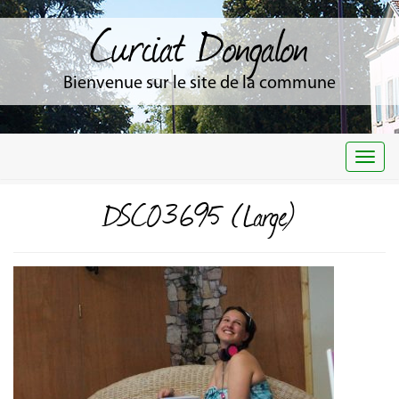
Curciat Dongalon
Bienvenue sur le site de la commune
Togg
navi
DSC03695 (Large)