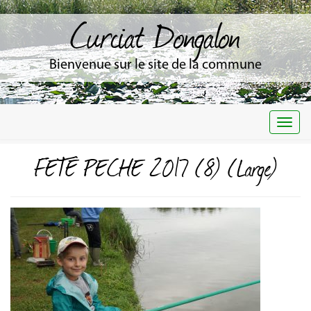
Curciat Dongalon
Bienvenue sur le site de la commune
Togg
navi
FETE PECHE 2017 (8) (Large)