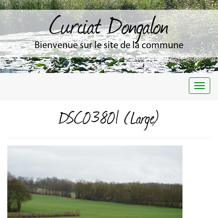
Curciat Dongalon
Bienvenue sur le site de la commune
Togg
navi
DSC03801 (Large)