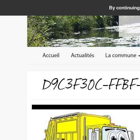
By continuing 
Accueil
Actualités
La commune
D9C3F30C-FFBF-