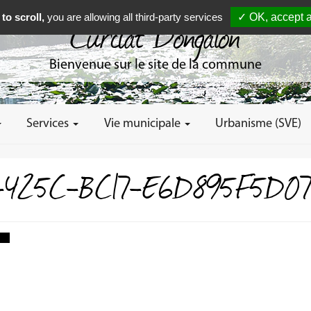
to scroll,
you are allowing all third-party services
✓ OK, accept a
Curciat Dongalon
Bienvenue sur le site de la commune
Services
Vie municipale
Urbanisme (SVE)
425C-BC17-E6D895F5D07