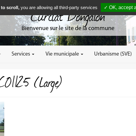
to scroll,
you are allowing all third-party services
✓ OK, accept a
Curciat Dongalon
Bienvenue sur le site de la commune
Services
Vie municipale
Urbanisme (SVE)
01125 (Large)