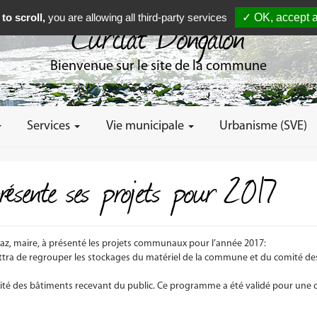
to scroll,
you are allowing all third-party services
✓ OK, accept a
Curciat Dongalon
Bienvenue sur le site de la commune
Services
Vie municipale
Urbanisme (SVE)
résente ses projets pour 2017
az, maire, à présenté les projets communaux pour l’année 2017:
ra de regrouper les stockages du matériel de la commune et du comité des
é des bâtiments recevant du public. Ce programme a été validé pour une 