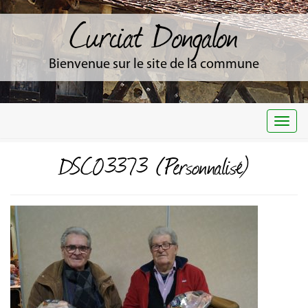
Curciat Dongalon
Bienvenue sur le site de la commune
Togg
navi
DSC03373 (Personnalisé)