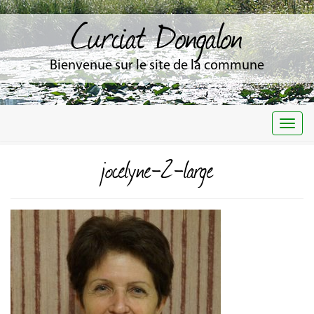
Curciat Dongalon
Bienvenue sur le site de la commune
Togg
navi
jocelyne-2-large