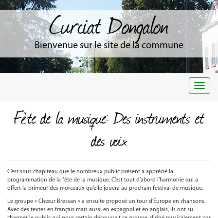
Curciat Dongalon
Bienvenue sur le site de la commune
Togg
navi
Fête de la musique: Des instruments et
des voix
C’est sous chapiteau que le nombreux public présent a apprécié la
programmation de la fête de la musique. C’est tout d’abord l’harmonie qui a
offert la primeur des morceaux qu’elle jouera au prochain festival de musique.
Le groupe « Chœur Bressan » a ensuite proposé un tour d’Europe en chansons.
Avec des textes en français mais aussi en espagnol et en anglais, ils ont su