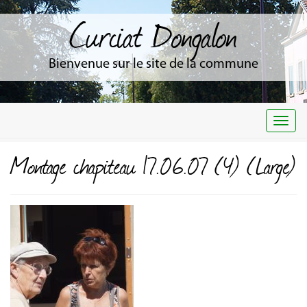
Curciat Dongalon
Bienvenue sur le site de la commune
Togg
navi
Montage chapiteau 17.06.07 (4) (Large)