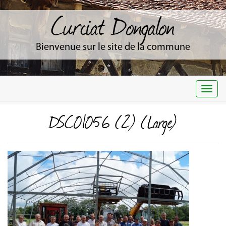
Curciat Dongalon
Bienvenue sur le site de la commune
Togg
navi
DSC01056 (2) (Large)