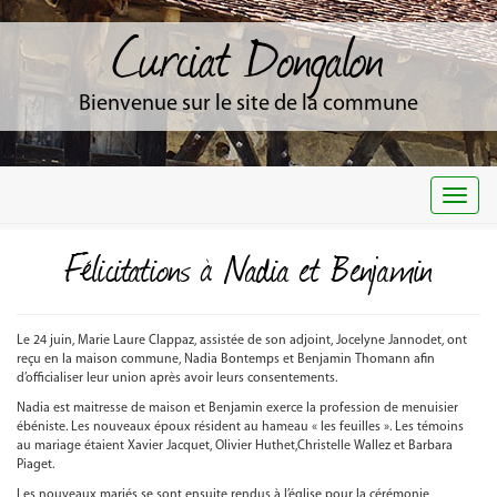
Curciat Dongalon
Bienvenue sur le site de la commune
Togg
navi
Félicitations à Nadia et Benjamin
Le 24 juin, Marie Laure Clappaz, assistée de son adjoint, Jocelyne Jannodet, ont
reçu en la maison commune, Nadia Bontemps et Benjamin Thomann afin
d’officialiser leur union après avoir leurs consentements.
Nadia est maitresse de maison et Benjamin exerce la profession de menuisier
ébéniste. Les nouveaux époux résident au hameau « les feuilles ». Les témoins
au mariage étaient Xavier Jacquet, Olivier Huthet,Christelle Wallez et Barbara
Piaget.
Les nouveaux mariés se sont ensuite rendus à l’église pour la cérémonie