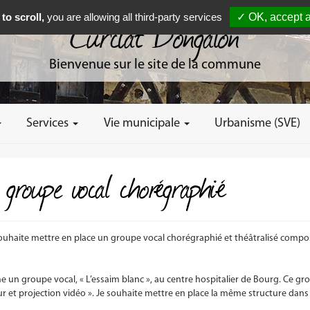
to scroll,
you are allowing all third-party services
✓ OK, accept a
Curciat Dongalon
Bienvenue sur le site de la commune
Services
Vie municipale
Urbanisme (SVE)
 groupe vocal chorégraphié
ouhaite mettre en place un groupe vocal chorégraphié et théâtralisé compo
e un groupe vocal, « L’essaim blanc », au centre hospitalier de Bourg. Ce gr
et projection vidéo ». Je souhaite mettre en place la même structure dans 