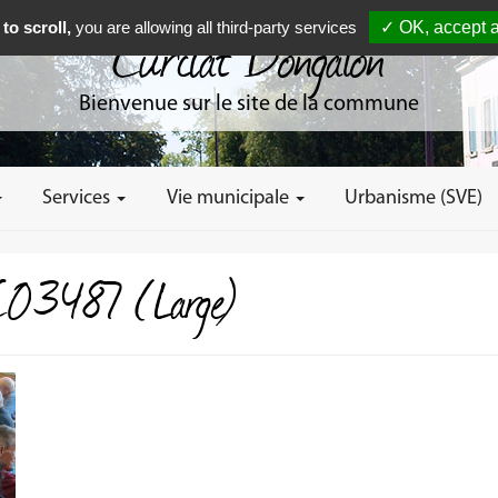
to scroll,
you are allowing all third-party services
✓ OK, accept a
Curciat Dongalon
Bienvenue sur le site de la commune
Services
Vie municipale
Urbanisme (SVE)
03487 (Large)