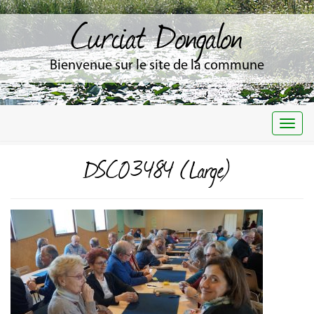
Curciat Dongalon
Bienvenue sur le site de la commune
Togg
navi
DSC03484 (Large)