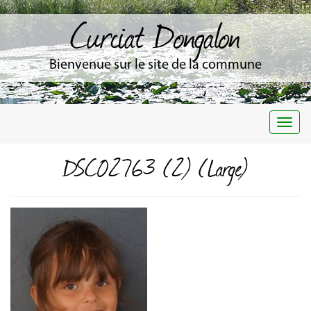
Curciat Dongalon
Bienvenue sur le site de la commune
Togg
navi
DSC02763 (2) (Large)