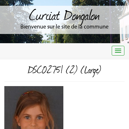
Curciat Dongalon
Bienvenue sur le site de la commune
Togg
navi
DSC02751 (2) (Large)