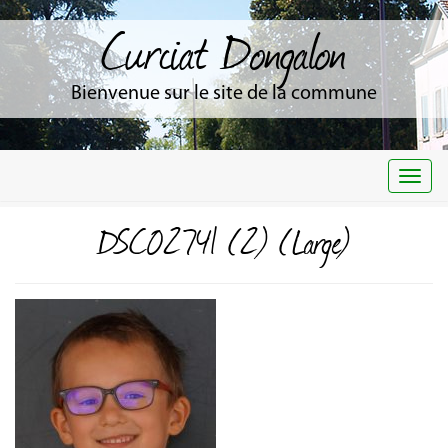
Curciat Dongalon
Bienvenue sur le site de la commune
Togg
navi
DSC02741 (2) (Large)