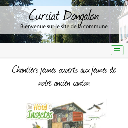
Curciat Dongalon
Bienvenue sur le site de la commune
Togg
navi
Chantiers jeunes ouverts aux jeunes de
notre ancien canton