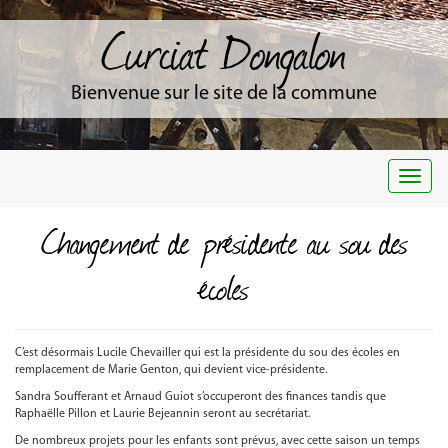
Curciat Dongalon
Bienvenue sur le site de la commune
Togg
navi
Changement de présidente au sou des
écoles
C’est désormais Lucile Chevailler qui est la présidente du sou des écoles en
remplacement de Marie Genton, qui devient vice-présidente.
Sandra Soufferant et Arnaud Guiot s’occuperont des finances tandis que
Raphaëlle Pillon et Laurie Bejeannin seront au secrétariat.
De nombreux projets pour les enfants sont prévus, avec cette saison un temps