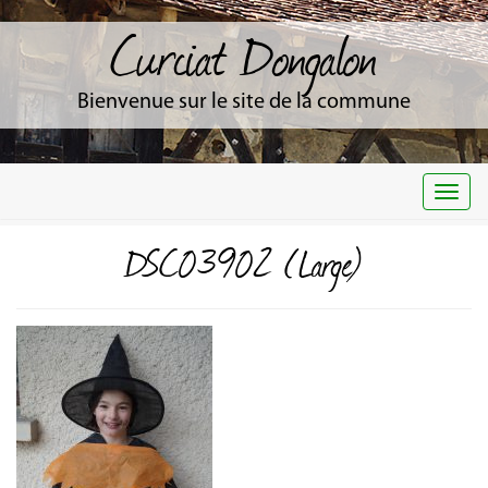
Curciat Dongalon
Bienvenue sur le site de la commune
Togg
navi
DSC03902 (Large)