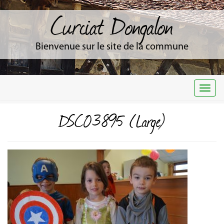
Curciat Dongalon
Bienvenue sur le site de la commune
Togg
navi
DSC03895 (Large)