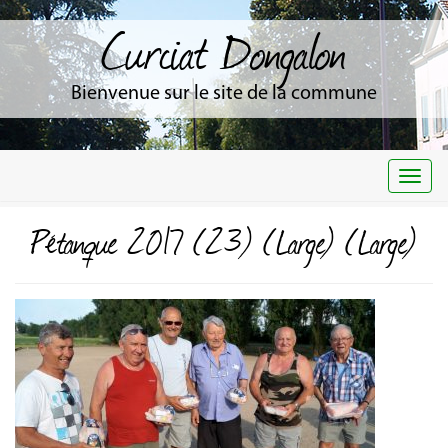
Curciat Dongalon
Bienvenue sur le site de la commune
Togg
navi
Pétanque 2017 (23) (Large) (Large)