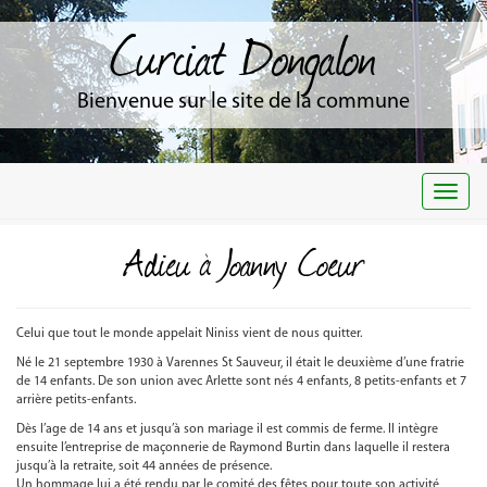
Curciat Dongalon
Bienvenue sur le site de la commune
Togg
navi
Adieu à Joanny Coeur
Celui que tout le monde appelait Niniss vient de nous quitter.
Né le 21 septembre 1930 à Varennes St Sauveur, il était le deuxième d’une fratrie
de 14 enfants. De son union avec Arlette sont nés 4 enfants, 8 petits-enfants et 7
arrière petits-enfants.
Dès l’age de 14 ans et jusqu’à son mariage il est commis de ferme. Il intègre
ensuite l’entreprise de maçonnerie de Raymond Burtin dans laquelle il restera
jusqu’à la retraite, soit 44 années de présence.
Un hommage lui a été rendu par le comité des fêtes pour toute son activité