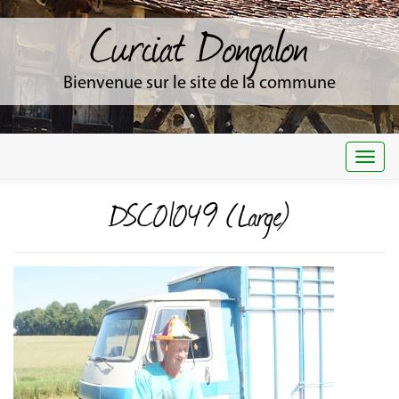
Curciat Dongalon
Bienvenue sur le site de la commune
Togg
navi
DSC01049 (Large)