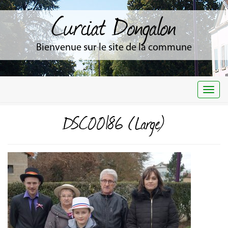
Curciat Dongalon
Bienvenue sur le site de la commune
Togg
navi
DSC00186 (Large)