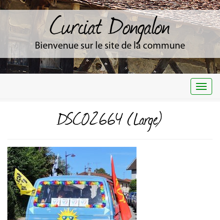
Curciat Dongalon
Bienvenue sur le site de la commune
Togg
navi
DSC02664 (Large)