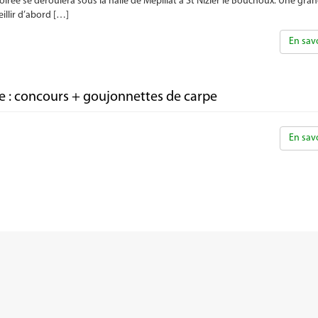
soirée se déroulera sous la halle de Mépillat à St Nizier le Bouchoux. Une gra
illir d’abord […]
En savo
he : concours + goujonnettes de carpe
En savo