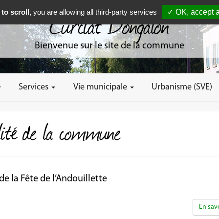
to scroll,
you are allowing all third-party services
✓ OK, accept a
Curciat Dongalon
Bienvenue sur le site de la commune
Services
Vie municipale
Urbanisme (SVE)
alité de la commune
e la Fête de l’Andouillette
En savo