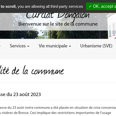
to scroll,
you are allowing all third-party services
✓ OK, accept a
Curciat Dongalon
Bienvenue sur le site de la commune
Services
Vie municipale
Urbanisme (SVE)
alité de la commune
sse du 23 août 2023
eresse du 23 août notre commune a été placée en situation de crise concerna
s rivières de Bresse. Ceci implique des restrictions importantes de l’usage