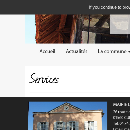
If you continue to bro
Accueil
Actualités
La commune
Services
MAIRIE 
26 route d
01560 C
Tel: 04.74
Email:
mai