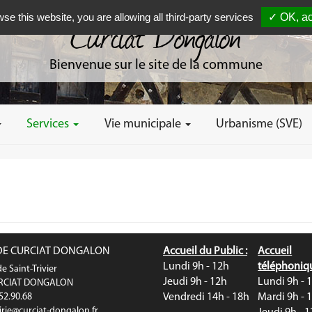
wse this website, you are allowing all third-party services
✓ OK, ac
Curciat Dongalon
Bienvenue sur le site de la commune
Services
Vie municipale
Urbanisme (SVE)
DE CURCIAT DONGALON
Accueil du Public :
Accueil
Lundi 9h - 12h
téléphoniqu
e Saint-Trivier
Jeudi 9h - 12h
Lundi 9h - 
URCIAT DONGALON
.52.90.68
Vendredi 14h - 18h
Mardi 9h - 
rie@curciat-dongalon.fr