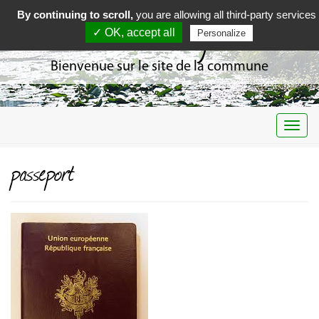
By continuing to scroll,
you are allowing all third-party services
Curciat Dongalon
✓ OK, accept all
Personalize
Bienvenue sur le site de la commune
Togg
navi
passeport