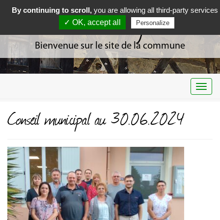
By continuing to scroll,
you are allowing all third-party services
Curciat Dongalon
✓ OK, accept all
Personalize
Bienvenue sur le site de la commune
Togg
navi
Conseil municipal au 30.06.2024