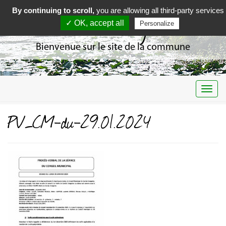
By continuing to scroll,
you are allowing all third-party services
Curciat Dongalon
✓ OK, accept all
Personalize
Bienvenue sur le site de la commune
Togg
navi
PV_CM-du-29.01.2024